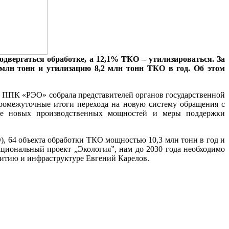
двергаться обработке, а 12,1% ТКО – утилизироваться. За
 млн тонн и утилизацию 8,2 млн тонн ТКО в год. Об этом
й ППК «РЭО» собрала представителей органов государственной
промежуточные итоги перехода на новую систему обращения с
ание новых производственных мощностей и меры поддержки
О), 64 объекта обработки ТКО мощностью 10,3 млн тонн в год и
циональный проект „Экология”, нам до 2030 года необходимо
витию и инфраструктуре Евгений Карелов.