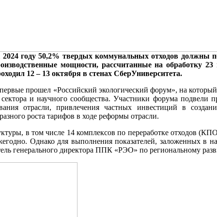
2024 году 50,2% твердых коммунальных отходов должны по
роизводственные мощности, рассчитанные на обработку 23
ходил 12 – 13 октября в стенах СберУниверситета.
 впервые прошел «Российский экологический форум», на которы
о сектора и научного сообщества. Участники форума подвели 
рования отрасли, привлечения частных инвестиций в созд
разного роста тарифов в ходе реформы отрасли.
уктуры, в том числе 14 комплексов по переработке отходов (КП
жегодно. Однако для выполнения показателей, заложенных в на
итель генерального директора ППК «РЭО» по региональному раз